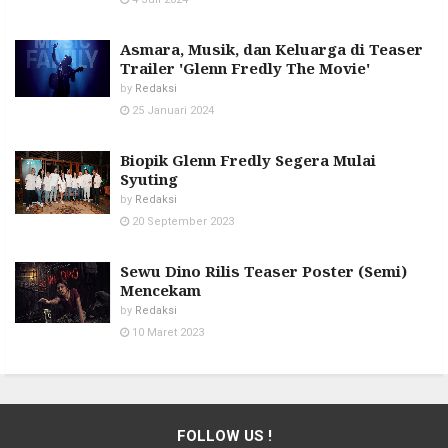
Asmara, Musik, dan Keluarga di Teaser
Trailer 'Glenn Fredly The Movie'
by
Redaksi
25 Januari 2024
Biopik Glenn Fredly Segera Mulai
Syuting
by
Redaksi
20 September 2023
Sewu Dino Rilis Teaser Poster (Semi)
Mencekam
by
Redaksi
10 Maret 2023
FOLLOW US !