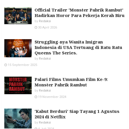
Official Trailer 'Monster Pabrik Rambut'
Hadirkan Horor Para Pekerja Kerah Biru
by
Redaksi
30 April 2026
Struggling-nya Wanita Imigran
Indonesia di USA Tertuang di Ratu Ratu
Queens The Series.
by
Redaksi
15 September 2025
Palari Films Umumkan Film Ke-9:
Monster Pabrik Rambut
by
Redaksi
19 November 2024
'Kabut Berduri' Siap Tayang 1 Agustus
2024 di Netflix
by
Redaksi
4 Juli 2024