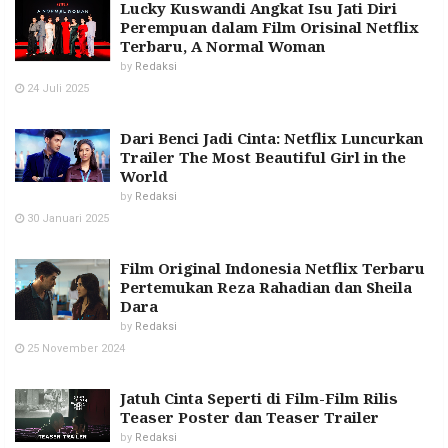
Lucky Kuswandi Angkat Isu Jati Diri
Perempuan dalam Film Orisinal Netflix
Terbaru, A Normal Woman
by
Redaksi
24 Juli 2025
Dari Benci Jadi Cinta: Netflix Luncurkan
Trailer The Most Beautiful Girl in the
World
by
Redaksi
30 Januari 2025
Film Original Indonesia Netflix Terbaru
Pertemukan Reza Rahadian dan Sheila
Dara
by
Redaksi
25 November 2024
Jatuh Cinta Seperti di Film-Film Rilis
Teaser Poster dan Teaser Trailer
by
Redaksi