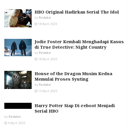
HBO Original Hadirkan Serial The Idol
by
Redaksi
18 April 2023
Jodie Foster Kembali Menghadapi Kasus
di True Detective: Night Country
by
Redaksi
18 April 2023
House of the Dragon Musim Kedua
Memulai Proses Syuting
by
Redaksi
13 April 2023
Harry Potter Siap Di-reboot Menjadi
Serial HBO
by
Redaksi
4 April 2023