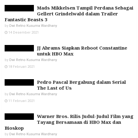
Mads Mikkelsen Tampil Perdana Sebagai
Gellert Grindelwald dalam Trailer
Fantastic Beasts 3
by
Dwi Retno Kusuma Wardhany
14 Desember 2021
JJ Abrams Siapkan Reboot Constantine
untuk HBO Max
by
Dwi Retno Kusuma Wardhany
18 Februari 2021
Pedro Pascal Bergabung dalam Serial
The Last of Us
by
Dwi Retno Kusuma Wardhany
11 Februari 2021
Warner Bros. Rilis Judul-Judul Film yang
Tayang Bersamaan di HBO Max dan
Bioskop
by
Dwi Retno Kusuma Wardhany