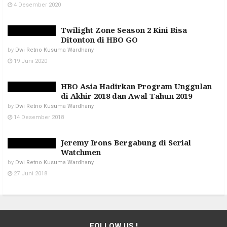
4 Desember 2020
Twilight Zone Season 2 Kini Bisa
Ditonton di HBO GO
by
Dwi Retno Kusuma Wardhany
19 Juni 2020
HBO Asia Hadirkan Program Unggulan
di Akhir 2018 dan Awal Tahun 2019
by
Dwi Retno Kusuma Wardhany
14 Desember 2018
Jeremy Irons Bergabung di Serial
Watchmen
by
Dwi Retno Kusuma Wardhany
27 Juni 2018
FOLLOW US !