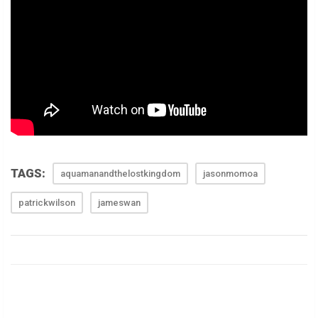
TAGS:
aquamanandthelostkingdom
jasonmomoa
patrickwilson
jameswan