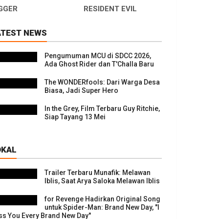
GGER
RESIDENT EVIL
ATEST NEWS
Pengumuman MCU di SDCC 2026,
Ada Ghost Rider dan T'Challa Baru
The WONDERfools: Dari Warga Desa
Biasa, Jadi Super Hero
In the Grey, Film Terbaru Guy Ritchie,
Siap Tayang 13 Mei
OKAL
Trailer Terbaru Munafik: Melawan
Iblis, Saat Arya Saloka Melawan Iblis
for Revenge Hadirkan Original Song
untuk Spider-Man: Brand New Day, "I
ss You Every Brand New Day"