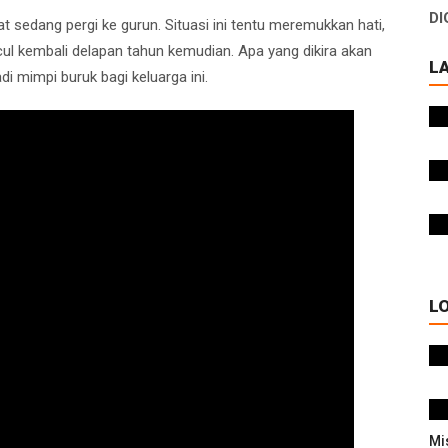
DI
at sedang pergi ke gurun. Situasi ini tentu meremukkan hati,
cul kembali delapan tahun kemudian. Apa yang dikira akan
L
i mimpi buruk bagi keluarga ini.
L
Mi