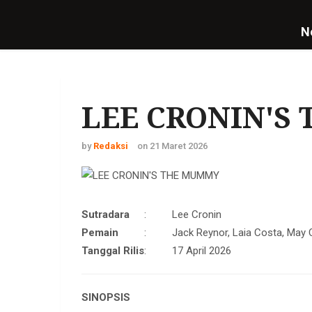
N
LEE CRONIN'S
by
Redaksi
on 21 Maret 2026
Sutradara
:
Lee Cronin
Pemain
:
Jack Reynor, Laia Costa, May 
Tanggal Rilis
:
17 April 2026
SINOPSIS