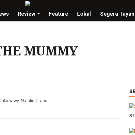
ews
Review
Feature
Lokal
Segera Tayan
 THE MUMMY
S
Calamawy, Natalie Grace
ST