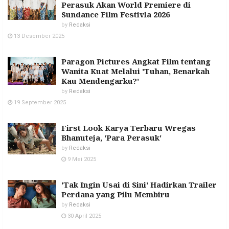
Perasuk Akan World Premiere di
Sundance Film Festivla 2026
by
Redaksi
13 Desember 2025
Paragon Pictures Angkat Film tentang
Wanita Kuat Melalui 'Tuhan, Benarkah
Kau Mendengarku?'
by
Redaksi
19 September 2025
First Look Karya Terbaru Wregas
Bhanuteja, 'Para Perasuk'
by
Redaksi
9 Mei 2025
'Tak Ingin Usai di Sini' Hadirkan Trailer
Perdana yang Pilu Membiru
by
Redaksi
30 April 2025