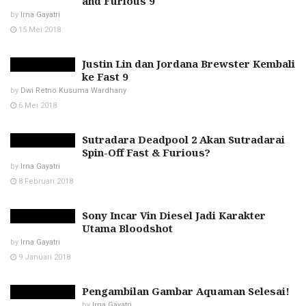
and Furious 9
by
Irna Gayatri
15 Mei 2018
Justin Lin dan Jordana Brewster Kembali
ke Fast 9
by
Dwi Retno Kusuma Wardhany
6 Mei 2018
Sutradara Deadpool 2 Akan Sutradarai
Spin-Off Fast & Furious?
by
Irna Gayatri
8 Februari 2018
Sony Incar Vin Diesel Jadi Karakter
Utama Bloodshot
by
Irna Gayatri
9 Januari 2018
Pengambilan Gambar Aquaman Selesai!
by
Irna Gayatri