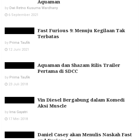
Aquaman
by
Dwi Retno Kusuma Wardhany
6 September 2021
Fast Furious 9: Menuju Kegilaan Tak
Terbatas
by
Prima Taufik
12 Juni 2021
Aquaman dan Shazam Rilis Trailer
Pertama di SDCC
by
Prima Taufik
23 Juli 2018
Vin Diesel Bergabung dalam Komedi
Aksi Muscle
by
Irna Gayatri
17 Mei 2018
Daniel Casey akan Menulis Naskah Fast