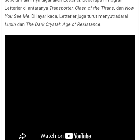
Letterier di antaranya
Transporter, Clash of the Titans
, dan
Now
You See Me
. Di layar kaca, Letterier juga turut menyutradarai
Lupin
dan
The Dark Crystal: Age of Resistance
.