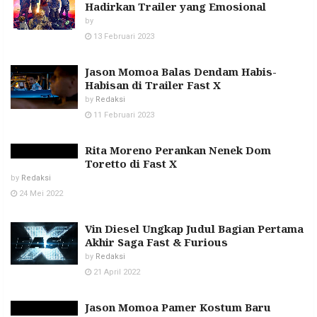
Hadirkan Trailer yang Emosional
by
13 Februari 2023
Jason Momoa Balas Dendam Habis-
Habisan di Trailer Fast X
by
Redaksi
11 Februari 2023
Rita Moreno Perankan Nenek Dom
Toretto di Fast X
by
Redaksi
24 Mei 2022
Vin Diesel Ungkap Judul Bagian Pertama
Akhir Saga Fast & Furious
by
Redaksi
21 April 2022
Jason Momoa Pamer Kostum Baru