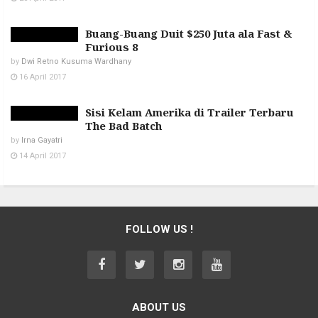
Buang-Buang Duit $250 Juta ala Fast &
Furious 8
by
Dwi Retno Kusuma Wardhany
16 April 2017
Sisi Kelam Amerika di Trailer Terbaru
The Bad Batch
by
Irna Gayatri
14 April 2017
FOLLOW US !
ABOUT US