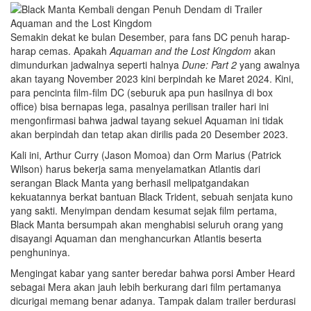
Semakin dekat ke bulan Desember, para fans DC penuh harap-
harap cemas. Apakah
Aquaman and the Lost Kingdom
akan
dimundurkan jadwalnya seperti halnya
Dune: Part 2
yang awalnya
akan tayang November 2023 kini berpindah ke Maret 2024. Kini,
para pencinta film-film DC (seburuk apa pun hasilnya di box
office) bisa bernapas lega, pasalnya perilisan trailer hari ini
mengonfirmasi bahwa jadwal tayang sekuel Aquaman ini tidak
akan berpindah dan tetap akan dirilis pada 20 Desember 2023.
Kali ini, Arthur Curry (Jason Momoa) dan Orm Marius (Patrick
Wilson) harus bekerja sama menyelamatkan Atlantis dari
serangan Black Manta yang berhasil melipatgandakan
kekuatannya berkat bantuan Black Trident, sebuah senjata kuno
yang sakti. Menyimpan dendam kesumat sejak film pertama,
Black Manta bersumpah akan menghabisi seluruh orang yang
disayangi Aquaman dan menghancurkan Atlantis beserta
penghuninya.
Mengingat kabar yang santer beredar bahwa porsi Amber Heard
sebagai Mera akan jauh lebih berkurang dari film pertamanya
dicurigai memang benar adanya. Tampak dalam trailer berdurasi