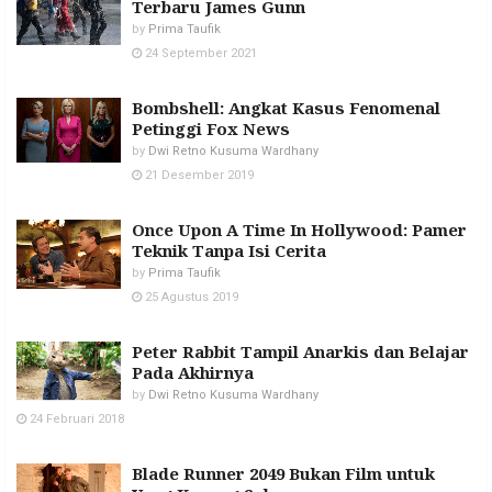
Terbaru James Gunn
by
Prima Taufik
24 September 2021
Bombshell: Angkat Kasus Fenomenal
Petinggi Fox News
by
Dwi Retno Kusuma Wardhany
21 Desember 2019
Once Upon A Time In Hollywood: Pamer
Teknik Tanpa Isi Cerita
by
Prima Taufik
25 Agustus 2019
Peter Rabbit Tampil Anarkis dan Belajar
Pada Akhirnya
by
Dwi Retno Kusuma Wardhany
24 Februari 2018
Blade Runner 2049 Bukan Film untuk