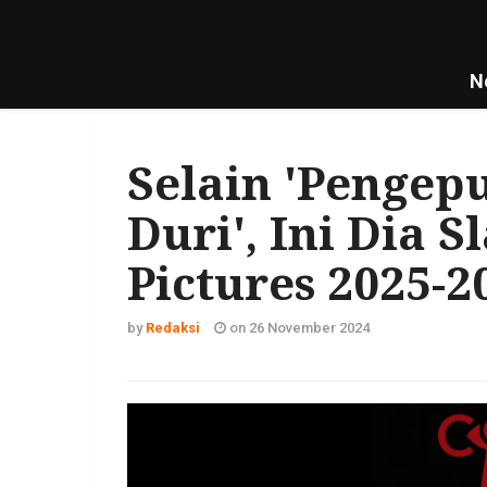
N
Selain 'Pengep
Duri', Ini Dia 
Pictures 2025-2
by
Redaksi
on 26 November 2024