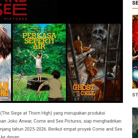
S
ST
(The Siege at Thorn High) yang merupakan produksi
kan Joko Anwar, Come and See Pictures, siap menghadirkan
epanjang tahun 2025-2026. Berikut empat proyek Come and See
 ke depan: