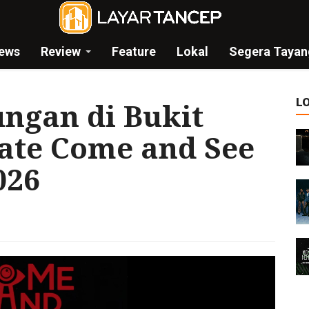
ews
Review
Feature
Lokal
Segera Tayan
L
ungan di Bukit
Slate Come and See
026